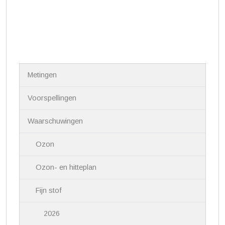
N
Metingen
a
v
i
Voorspellingen
g
a
Waarschuwingen
t
i
Ozon
e
Ozon- en hitteplan
Fijn stof
2026