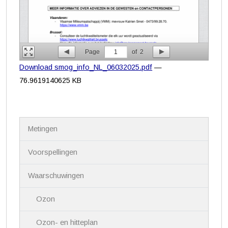
Page
1
of
2
Download smog_info_NL_06032025.pdf
—
76.9619140625 KB
N
Metingen
a
v
i
Voorspellingen
g
a
Waarschuwingen
t
i
Ozon
e
Ozon- en hitteplan