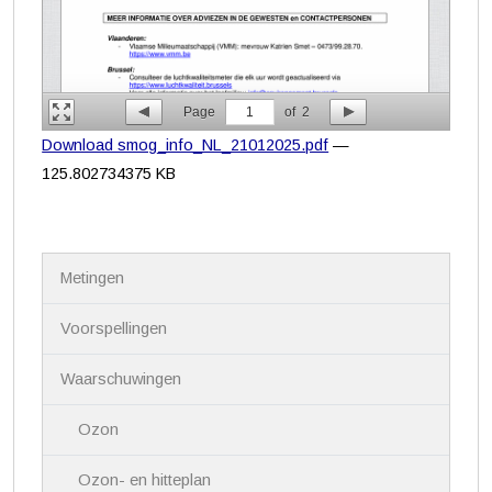
Page
1
of
2
Download smog_info_NL_21012025.pdf
—
125.802734375 KB
N
Metingen
a
v
i
Voorspellingen
g
a
Waarschuwingen
t
i
Ozon
e
Ozon- en hitteplan