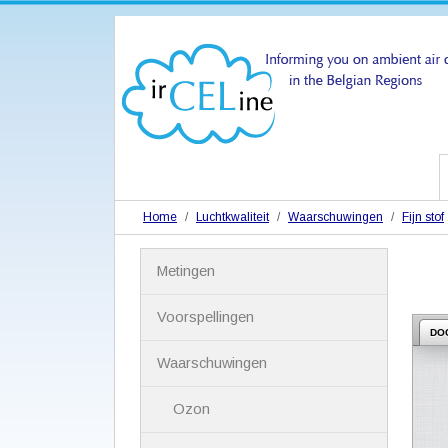
Home
Luchtkwaliteit
Waarschuwingen
Fijn stof
N
Metingen
a
v
i
Voorspellingen
g
DO
a
Waarschuwingen
t
i
Ozon
e