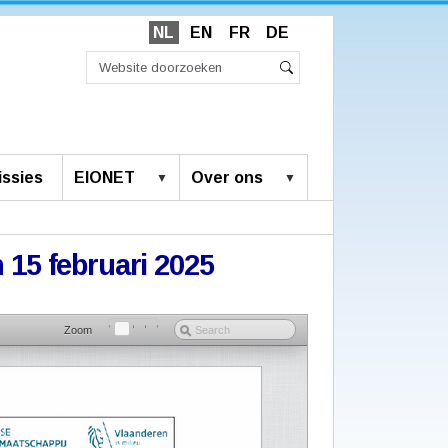
NL
EN
FR
DE
Zoek
Geavanceerd
Zoeken
zoeken...
ssies
EIONET
Over ons
n 15 februari 2025
Zoom