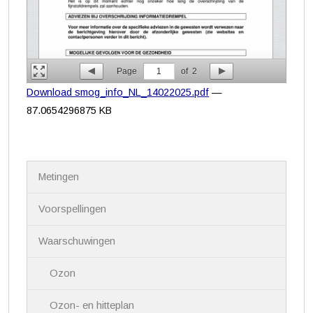
Page
1
of
2
Download smog_info_NL_14022025.pdf
—
87.0654296875 KB
N
Metingen
a
v
i
Voorspellingen
g
a
Waarschuwingen
t
i
Ozon
e
Ozon- en hitteplan