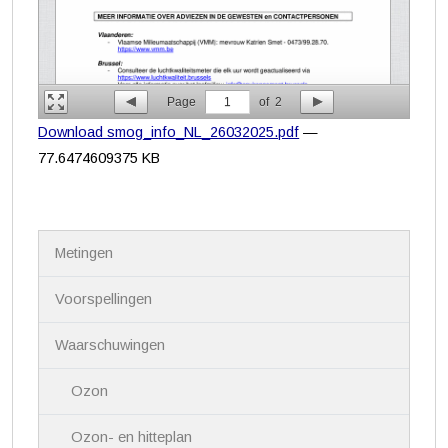
Page
1
of
2
Download smog_info_NL_26032025.pdf
—
77.6474609375 KB
N
Metingen
a
v
i
Voorspellingen
g
a
Waarschuwingen
t
i
Ozon
e
Ozon- en hitteplan