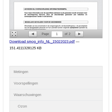
Page
1
of
2
Download smog_info_NL_15022023.pdf
—
151.4111328125 KB
N
Metingen
a
v
i
Voorspellingen
g
a
Waarschuwingen
t
i
Ozon
e