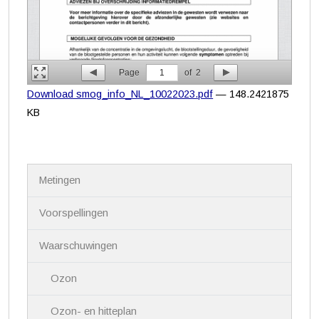
Page
1
of
2
Download smog_info_NL_10022023.pdf
— 148.2421875
KB
N
Metingen
a
v
i
Voorspellingen
g
a
Waarschuwingen
t
i
Ozon
e
Ozon- en hitteplan