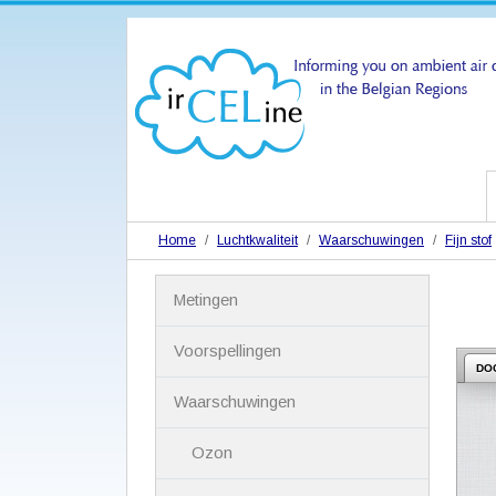
Home
Luchtkwaliteit
Waarschuwingen
Fijn stof
N
Metingen
a
v
i
Voorspellingen
g
DO
a
Waarschuwingen
t
i
Ozon
e