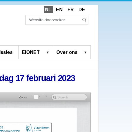
NL
EN
FR
DE
Zoek
Geavanceerd
Zoeken
zoeken...
ssies
EIONET
Over ons
jdag 17 februari 2023
Zoom