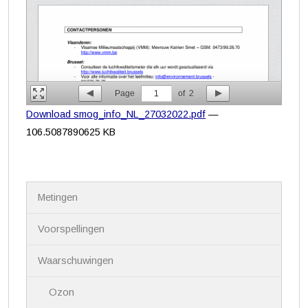
Page
1
of
2
Download smog_info_NL_27032022.pdf
—
106.5087890625 KB
N
Metingen
a
v
i
Voorspellingen
g
a
Waarschuwingen
t
i
Ozon
e