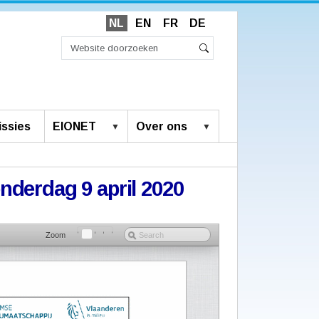
NL
EN
FR
DE
Zoek
Geavanceerd
Zoeken
zoeken...
ssies
EIONET
Over ons
onderdag 9 april 2020
Zoom