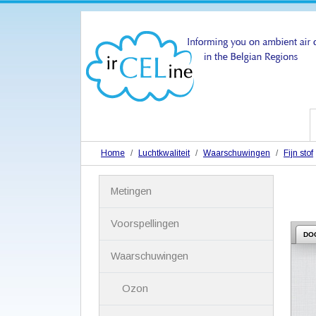
Home
Luchtkwaliteit
Waarschuwingen
Fijn stof
N
Metingen
a
v
i
Voorspellingen
g
DO
a
Waarschuwingen
t
i
Ozon
e