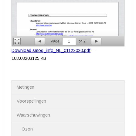
Page
1
of
2
Download smog_info_NL_01122020.pdf
—
103.08203125 KB
N
Metingen
a
v
i
Voorspellingen
g
a
Waarschuwingen
t
i
Ozon
e