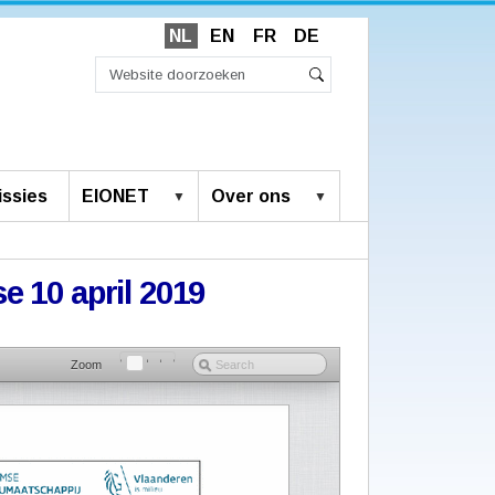
NL
EN
FR
DE
Zoek
Geavanceerd
Zoeken
zoeken...
ssies
EIONET
Over ons
se 10 april 2019
Zoom