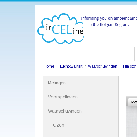
Home
Luchtkwaliteit
Waarschuwingen
Fijn stof
N
Metingen
a
v
i
Voorspellingen
g
DO
a
Waarschuwingen
t
i
Ozon
e