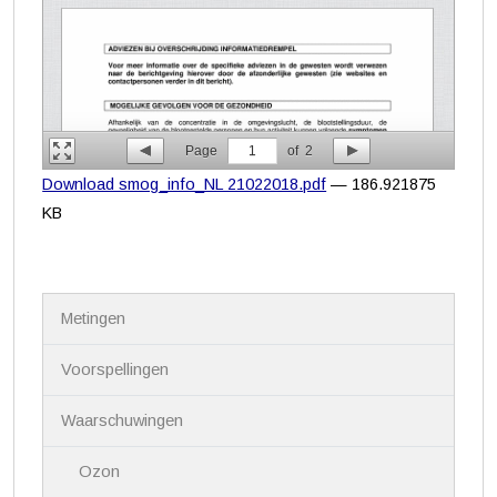
Page
1
of
2
Download smog_info_NL 21022018.pdf
— 186.921875
KB
N
Metingen
a
v
i
Voorspellingen
g
a
Waarschuwingen
t
i
Ozon
e