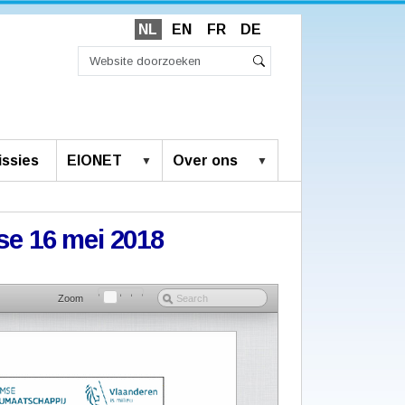
NL
EN
FR
DE
Zoek
Geavanceerd
Zoeken
zoeken...
ssies
EIONET
Over ons
ase 16 mei 2018
Zoom