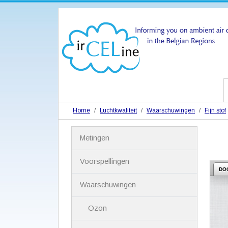
Home
Luchtkwaliteit
Waarschuwingen
Fijn stof
N
Metingen
a
v
i
Voorspellingen
g
DO
a
Waarschuwingen
t
i
Ozon
e