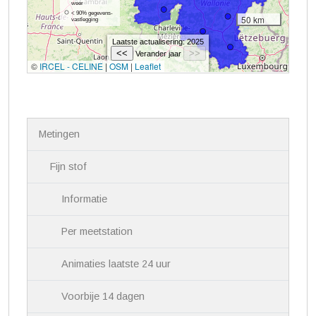
N
Metingen
a
v
i
Fijn stof
g
a
Informatie
t
i
Per meetstation
e
Animaties laatste 24 uur
Voorbije 14 dagen