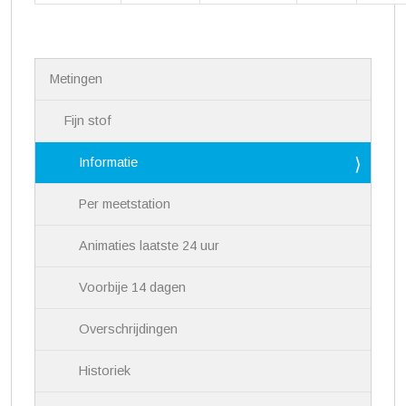
N
Metingen
a
v
i
Fijn stof
g
a
Informatie
t
i
Per meetstation
e
Animaties laatste 24 uur
Voorbije 14 dagen
Overschrijdingen
Historiek