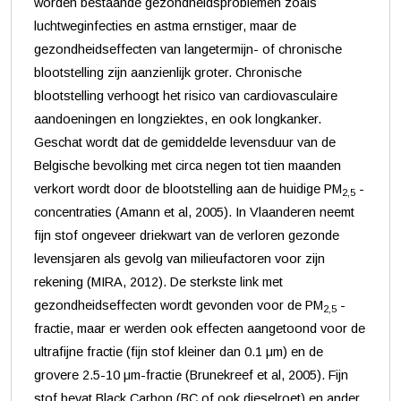
worden bestaande gezondheidsproblemen zoals
luchtweginfecties en astma ernstiger, maar de
gezondheidseffecten van langetermijn- of chronische
blootstelling zijn aanzienlijk groter. Chronische
blootstelling verhoogt het risico van cardiovasculaire
aandoeningen en longziektes, en ook longkanker.
Geschat wordt dat de gemiddelde levensduur van de
Belgische bevolking met circa negen tot tien maanden
verkort wordt door de blootstelling aan de huidige PM
-
2,5
concentraties (Amann et al, 2005). In Vlaanderen neemt
fijn stof ongeveer driekwart van de verloren gezonde
levensjaren als gevolg van milieufactoren voor zijn
rekening (MIRA, 2012). De sterkste link met
gezondheidseffecten wordt gevonden voor de PM
-
2,5
fractie, maar er werden ook effecten aangetoond voor de
ultrafijne fractie (fijn stof kleiner dan 0.1 μm) en de
grovere 2.5-10 μm-fractie (Brunekreef et al, 2005). Fijn
stof bevat Black Carbon (BC of ook dieselroet) en ander