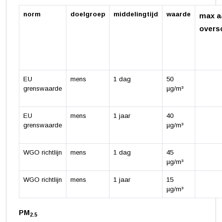
norm
doelgroep
middelingtijd
waarde
max a
overs
EU
mens
1 dag
50
grenswaarde
µg/m³
EU
mens
1 jaar
40
grenswaarde
µg/m³
WGO richtlijn
mens
1 dag
45
µg/m³
WGO richtlijn
mens
1 jaar
15
µg/m³
PM
2.5