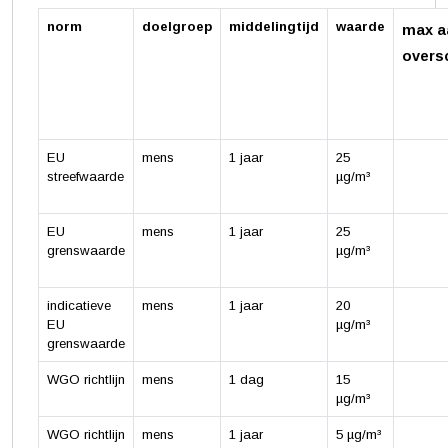
norm
doelgroep
middelingtijd
waarde
max a
overs
EU
mens
1 jaar
25
streefwaarde
µg/m³
EU
mens
1 jaar
25
grenswaarde
µg/m³
indicatieve
mens
1 jaar
20
EU
µg/m³
grenswaarde
WGO richtlijn
mens
1 dag
15
µg/m³
WGO richtlijn
mens
1 jaar
5 µg/m³