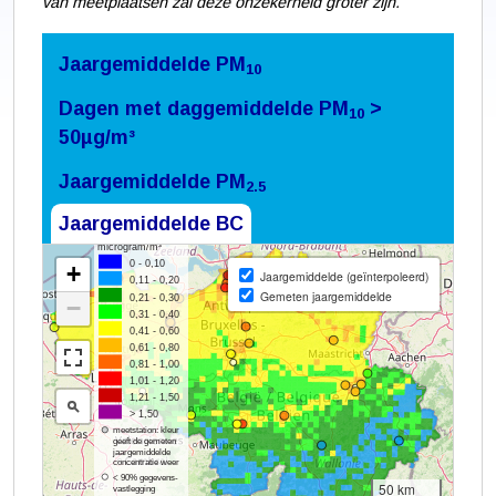
van meetplaatsen zal deze onzekerheid groter zijn.
Jaargemiddelde PM
10
Dagen met daggemiddelde PM
>
10
50µg/m³
Jaargemiddelde PM
2.5
Jaargemiddelde BC