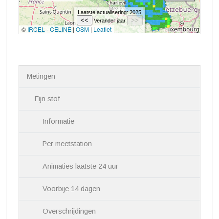
N
Metingen
a
v
i
Fijn stof
g
a
Informatie
t
i
Per meetstation
e
Animaties laatste 24 uur
Voorbije 14 dagen
Overschrijdingen