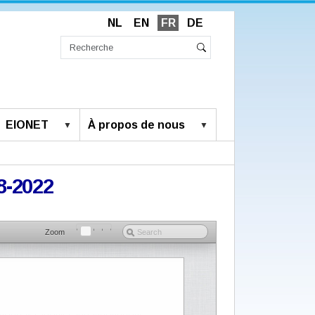
NL
EN
FR
DE
Chercher
par
Recherche
Rechercher
avancée…
EIONET
À propos de nous
8-2022
Zoom