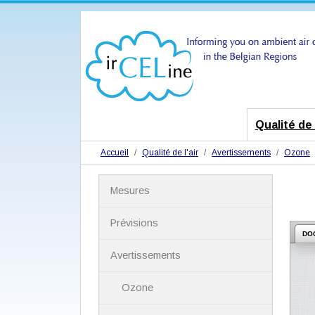
Qualité de l
Accueil
Qualité de l'air
Avertissements
Ozone
N
Mesures
a
v
i
Prévisions
g
DO
a
Avertissements
t
i
Ozone
o
n