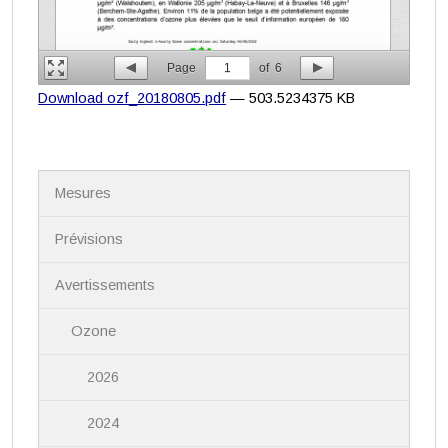
Page
1
of
6
Download ozf_20180805.pdf
— 503.5234375 KB
N
Mesures
a
v
i
Prévisions
g
a
Avertissements
t
i
Ozone
o
n
2026
2024