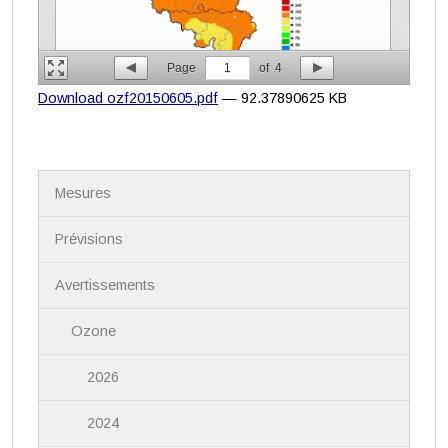
Page
1
of
4
Download ozf20150605.pdf
— 92.37890625 KB
N
Mesures
a
v
i
Prévisions
g
a
Avertissements
t
i
Ozone
o
n
2026
2024