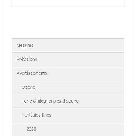
N
Mesures
a
v
i
Prévisions
g
a
Avertissements
t
i
Ozone
o
n
Forte chaleur et pics d'ozone
Particules fines
2026