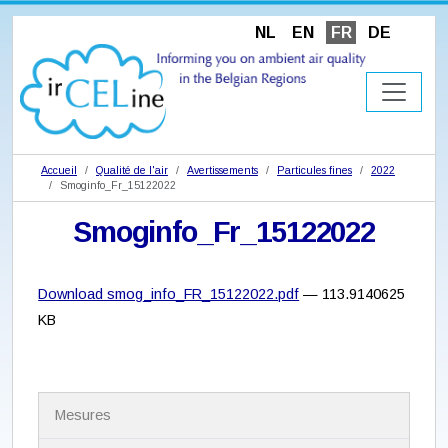
NL
EN
FR
DE
Accueil
Qualité de l'air
Avertissements
Particules fines
2022
Smoginfo_Fr_15122022
Smoginfo_Fr_15122022
Download smog_info_FR_15122022.pdf
— 113.9140625
KB
N
Mesures
a
v