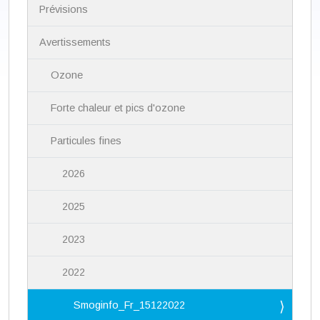
i
Prévisions
g
a
Avertissements
t
i
Ozone
o
n
Forte chaleur et pics d'ozone
Particules fines
2026
2025
2023
2022
Smoginfo_Fr_15122022