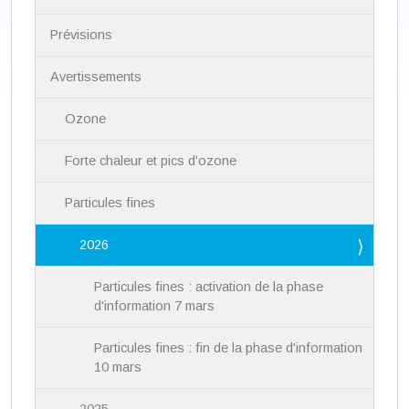
v
i
Prévisions
g
a
Avertissements
t
i
Ozone
o
n
Forte chaleur et pics d'ozone
Particules fines
2026
Particules fines : activation de la phase
d'information 7 mars
Particules fines : fin de la phase d'information
10 mars
2025