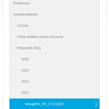
i
Prévisions
g
a
Avertissements
t
i
Ozone
o
n
Forte chaleur et pics d'ozone
Particules fines
2026
2025
2023
2022
smoginfo_FR_17122022