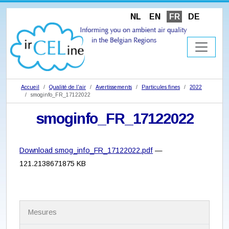
NL
EN
FR
DE
Accueil
Qualité de l'air
Avertissements
Particules fines
2022
smoginfo_FR_17122022
smoginfo_FR_17122022
Download smog_info_FR_17122022.pdf
—
121.2138671875 KB
N
Mesures
a
v