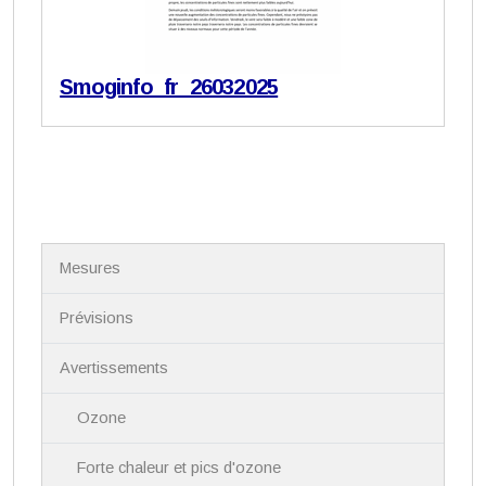
Smoginfo_fr_26032025
N
Mesures
a
v
i
Prévisions
g
a
Avertissements
t
i
Ozone
o
n
Forte chaleur et pics d'ozone