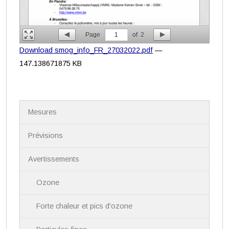
Page
1
of
2
Download smog_info_FR_27032022.pdf
—
147.138671875 KB
N
Mesures
a
v
i
Prévisions
g
a
Avertissements
t
i
Ozone
o
n
Forte chaleur et pics d'ozone