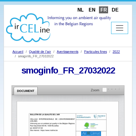
NL
EN
FR
DE
Accueil
Qualité de l'air
Avertissements
Particules fines
2022
smoginfo_FR_27032022
smoginfo_FR_27032022
Zoom
DOCUMENT