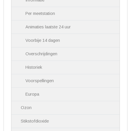
Informatie
t
i
Per meetstation
e
Animaties laatste 24 uur
Voorbije 14 dagen
Overschrijdingen
Historiek
Voorspellingen
Europa
Ozon
Stikstofdioxide