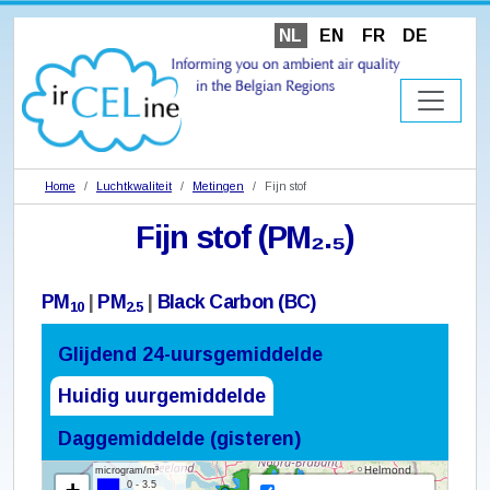
NL
EN
FR
DE
Home
Luchtkwaliteit
Metingen
Fijn stof
Fijn stof (PM₂.₅)
PM
|
PM
|
Black Carbon (BC)
10
2.5
Glijdend 24-uursgemiddelde
Huidig uurgemiddelde
Daggemiddelde (gisteren)