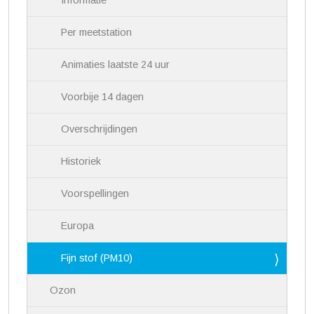
Informatie
t
i
Per meetstation
e
Animaties laatste 24 uur
Voorbije 14 dagen
Overschrijdingen
Historiek
Voorspellingen
Europa
Fijn stof (PM10)
Ozon