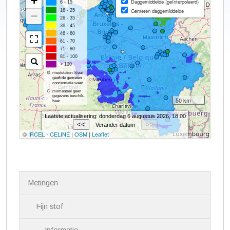
N
Metingen
a
v
i
Fijn stof
g
a