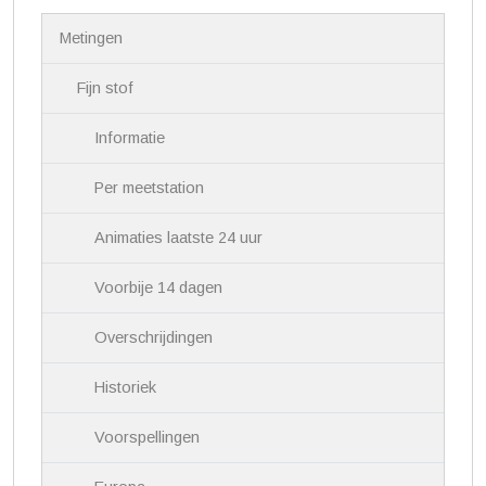
N
Metingen
a
v
i
Fijn stof
g
a
Informatie
t
i
Per meetstation
e
Animaties laatste 24 uur
Voorbije 14 dagen
Overschrijdingen
Historiek
Voorspellingen