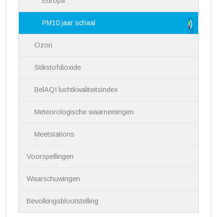
Europa
PM10 jaar schaal
Ozon
Stikstofdioxide
BelAQI luchtkwaliteitsindex
Meteorologische waarnemingen
Meetstations
Voorspellingen
Waarschuwingen
Bevolkingsblootstelling