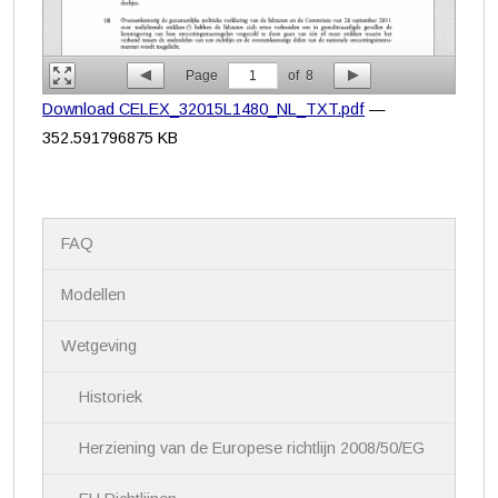
Page
1
of
8
Download CELEX_32015L1480_NL_TXT.pdf
—
352.591796875 KB
N
FAQ
a
v
i
Modellen
g
a
Wetgeving
t
i
Historiek
e
Herziening van de Europese richtlijn 2008/50/EG