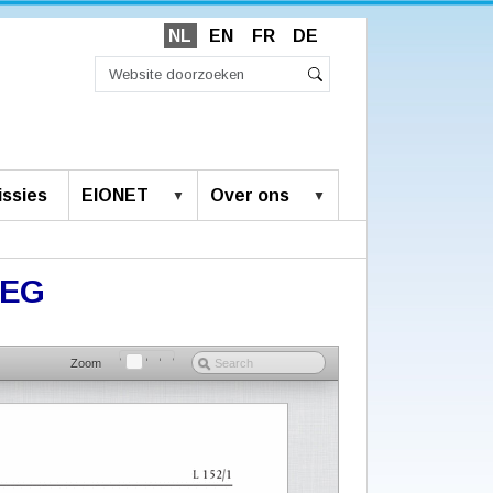
NL
EN
FR
DE
Zoek
Geavanceerd
Zoeken
zoeken...
ssies
EIONET
Over ons
0/EG
Zoom