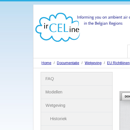
Home
Documentatie
Wetgeving
EU Richtlijnen
N
FAQ
a
v
i
Modellen
g
DO
a
Wetgeving
t
i
Historiek
e