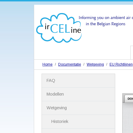
Home
Documentatie
Wetgeving
EU Richtlijnen
N
FAQ
a
v
i
Modellen
g
DO
a
Wetgeving
t
i
Historiek
e