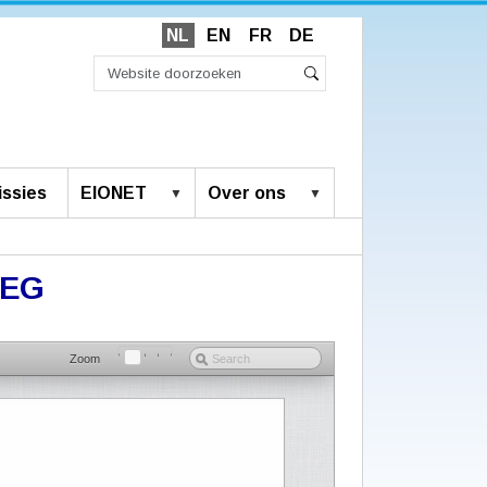
NL
EN
FR
DE
Zoek
Geavanceerd
Zoeken
zoeken...
ssies
EIONET
Over ons
2/EG
Zoom