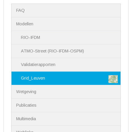
N
FAQ
a
v
i
Modellen
g
a
RIO-IFDM
t
i
ATMO-Street (RIO-IFDM-OSPM)
e
Validatierapporten
Grid_Leuven
Wetgeving
Publicaties
Multimedia