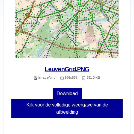
LeuvenGrid.PNG
image/png
966x835
691.0 KB
Download
Klik voor de volledige weergave van de
afbeelding