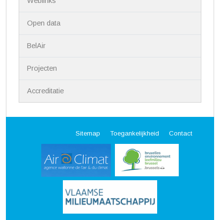
Weblinks
Open data
BelAir
Projecten
Accreditatie
Sitemap
Toegankelijkheid
Contact