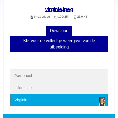
virginie.jpeg
image/jpeg
120x154
23.9 KB
Download
Klik voor de volledige weergave van de
afbeelding
N
Personeel
a
v
i
Informatie
g
a
Virginie
t
i
e