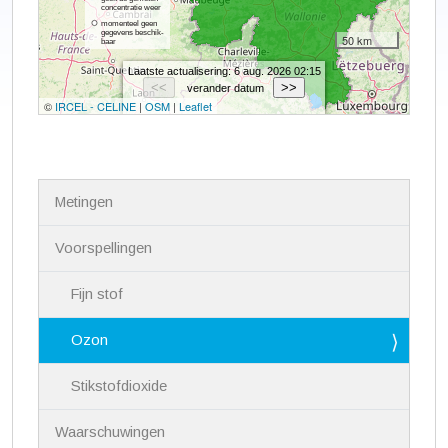
N
Metingen
a
v
i
Voorspellingen
g
a
Fijn stof
t
i
Ozon
e
Stikstofdioxide
Waarschuwingen