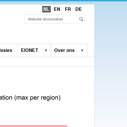
NL
EN
FR
DE
Zoek
Geavanceerd
Zoeken
zoeken...
ssies
EIONET
Over ons