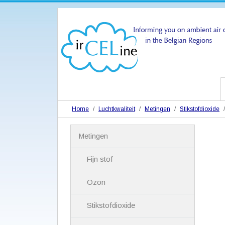
Home
Luchtkwaliteit
Metingen
Stikstofdioxide
N
Metingen
a
v
i
Fijn stof
g
a
Ozon
t
i
Stikstofdioxide
e