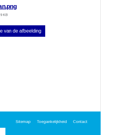
an.png
.9 KB
ve van de afbeelding
Sitemap
Toegankelijkheid
Contact