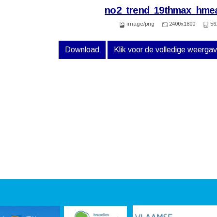
no2_trend_19thmax_hme
image/png
2400x1800
56
Download
Klik voor de volledige weerga