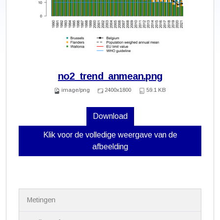
no2_trend_anmean.png
image/png
2400x1800
59.1 KB
Download
Klik voor de volledige weergave van de
afbeelding
N
Metingen
a
v