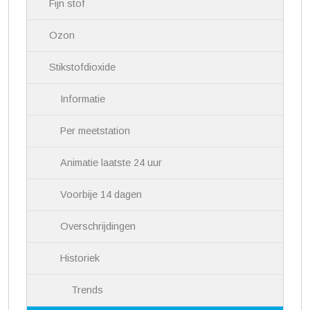
i
Fijn stof
g
a
Ozon
t
i
Stikstofdioxide
e
Informatie
Per meetstation
Animatie laatste 24 uur
Voorbije 14 dagen
Overschrijdingen
Historiek
Trends