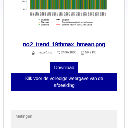
no2_trend_19thmax_hmean.png
image/png
2400x1800
59.9 KB
Download
Klik voor de volledige weergave van de
afbeelding
N
Metingen
a
v