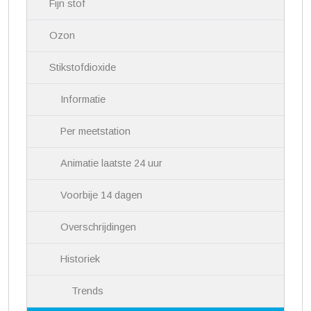
i
Fijn stof
g
a
Ozon
t
i
Stikstofdioxide
e
Informatie
Per meetstation
Animatie laatste 24 uur
Voorbije 14 dagen
Overschrijdingen
Historiek
Trends