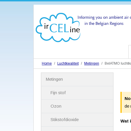
Home
Luchtkwaliteit
Metingen
BelATMO luchtkw
N
Metingen
a
v
i
Fijn stof
g
No
a
Ozon
de 
t
i
Stikstofdioxide
e
Wat 