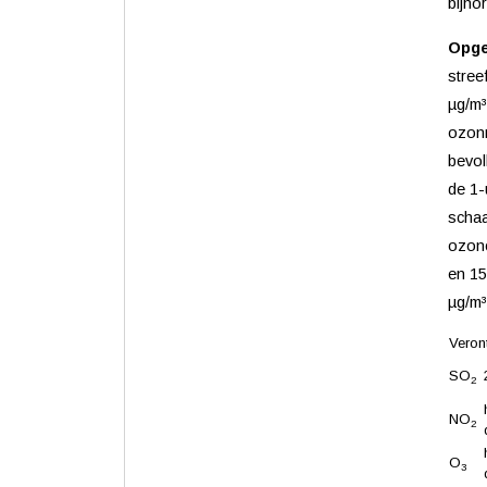
bijho
Opg
stree
µg/m³
ozonm
bevol
de 1-
schaa
ozonc
en 15
µg/m³
Veron
SO
2
NO
2
O
3