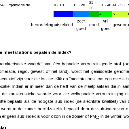
21 -
24-uurgemiddelde
0 - 10
11 - 20
31 - 40
41 - 50
30
1
2
3
4
5
zeer
vrij
beoordeling
uitstekend
goed
gewoon
goed
goed
e meetstations bepalen de index?
karakteristieke waarde" van één bepaalde verontreinigende stof (
omeratie, regio, gewest of het land), wordt het gemiddelde genom
sentatief zijn voor die locatie. Klik op "meetstations" om een overzic
ocatie. Indien er in meer dan de helft van de meetplaatsen die in 
 de karakteristieke waarde voor die welbepaalde verontreiniging nie
otte bepaald als de hoogste sub-index (de slechtste kwaliteit) van 
 wordt in de zomer hoofdzakelijk bepaald door de sub-index van o
n er geen sub-index is voor ozon in de zomer of PM
in de winter, wo
10
let