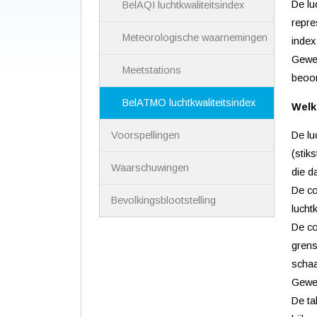
De lu
BelAQI luchtkwaliteitsindex
repre
Meteorologische waarnemingen
index
Gewes
Meetstations
beoor
BelATMO luchtkwaliteitsindex
Welk
Voorspellingen
De lu
(stik
Waarschuwingen
die d
De co
Bevolkingsblootstelling
luchtk
De co
grens
schaa
Gewes
De ta