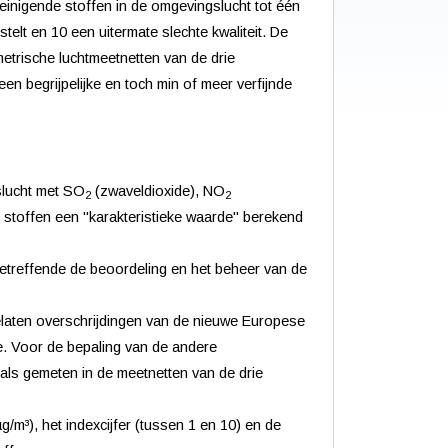
einigende stoffen in de omgevingslucht tot één
stelt en 10 een uitermate slechte kwaliteit. De
metrische luchtmeetnetten van de drie
n begrijpelijke en toch min of meer verfijnde
slucht met SO
(zwaveldioxide), NO
2
2
er stoffen een "karakteristieke waarde" berekend
etreffende de beoordeling en het beheer van de
gelaten overschrijdingen van de nieuwe Europese
. Voor de bepaling van de andere
als gemeten in de meetnetten van de drie
/m³), het indexcijfer (tussen 1 en 10) en de