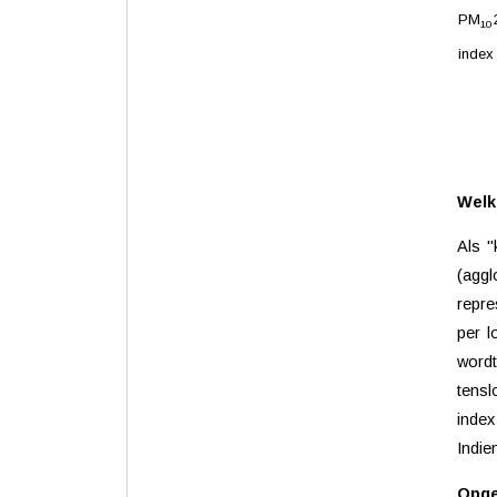
PM
10
index
Welk
Als "
(aggl
repre
per l
wordt
tensl
index
Indie
Opge