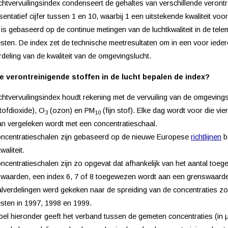
chtvervuilingsindex condenseert de gehaltes van verschillende verontr
sentatief cijfer tussen 1 en 10, waarbij 1 een uitstekende kwaliteit voor
 is gebaseerd op de continue metingen van de luchtkwaliteit in de tele
ten. De index zet de technische meetresultaten om in een voor iederee
deling van de kwaliteit van de omgevingslucht.
e verontreinigende stoffen in de lucht bepalen de index?
chtvervuilingsindex houdt rekening met de vervuiling van de omgeving
stofdioxide), O
(ozon) en PM
(fijn stof). Elke dag wordt voor die vi
3
10
an vergeleken wordt met een concentratieschaal.
ncentratieschalen zijn gebaseerd op de nieuwe Europese
richtlijnen
b
waliteit.
ncentratieschalen zijn zo opgevat dat afhankelijk van het aantal toe
waarden, een index 6, 7 of 8 toegewezen wordt aan een grenswaarde
lverdelingen werd gekeken naar de spreiding van de concentraties zo
ten in 1997, 1998 en 1999.
bel hieronder geeft het verband tussen de gemeten concentraties (in µg