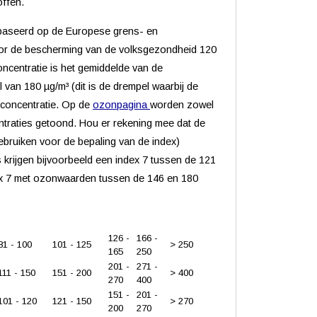
offen.
gebaseerd op de Europese grens- en
oor de bescherming van de volksgezondheid 120
ncentratie is het gemiddelde van de
van 180 µg/m³ (dit is de drempel waarbij de
 concentratie. Op de
ozonpagina
worden zowel
entraties getoond. Hou er rekening mee dat de
ebruiken voor de bepaling van de index)
 krijgen bijvoorbeeld een index 7 tussen de 121
ex 7 met ozonwaarden tussen de 146 en 180
126 -
166 -
81 - 100
101 - 125
> 250
165
250
201 -
271 -
111 - 150
151 - 200
> 400
270
400
151 -
201 -
101 - 120
121 - 150
> 270
200
270