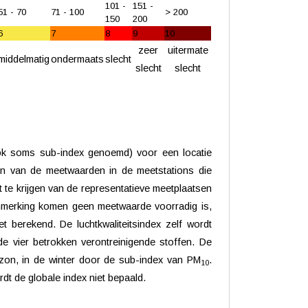
101 -
151 -
51 - 70
71 - 100
> 200
150
200
6
7
8
9
10
zeer
uitermate
middelmatig
ondermaats
slecht
slecht
slecht
ook soms sub-index genoemd) voor een locatie
en van de meetwaarden in de meetstations die
ht te krijgen van de representatieve meetplaatsen
aanmerking komen geen meetwaarde voorradig is,
t berekend. De luchtkwaliteitsindex zelf wordt
de vier betrokken verontreinigende stoffen. De
zon, in de winter door de sub-index van PM
.
10
rdt de globale index niet bepaald.