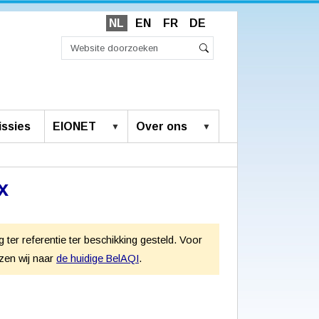
NL
EN
FR
DE
Zoek
Geavanceerd
Zoeken
zoeken...
ssies
EIONET
Over ons
x
ter referentie ter beschikking gesteld. Voor
jzen wij naar
de huidige BelAQI
.