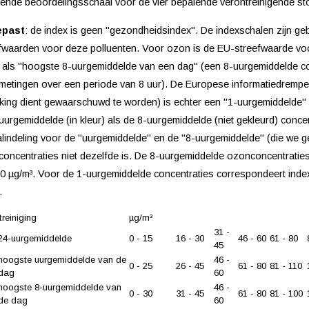
rende beoordelingsschaal voor de vier bepalende verontreinigende st
epast
: de index is geen "gezondheidsindex". De indexschalen zijn 
fwaarden voor deze polluenten. Voor ozon is de EU-streefwaarde v
 als "hoogste 8-uurgemiddelde van een dag" (een 8-uurgemiddelde co
etingen over een periode van 8 uur). De Europese informatiedrempel 
king dient gewaarschuwd te worden) is echter een "1-uurgemiddelde"
uurgemiddelde (in kleur) als de 8-uurgemiddelde (niet gekleurd) conc
lindeling voor de "uurgemiddelde" en de "8-uurgemiddelde" (die we g
oncentraties niet dezelfde is. De 8-uurgemiddelde ozonconcentraties
0 µg/m³. Voor de 1-uurgemiddelde concentraties correspondeert ind
.
treiniging
µg/m³
31 -
24-uurgemiddelde
0 - 15
16 - 30
46 - 60
61 - 80
45
hoogste uurgemiddelde van de
46 -
0 - 25
26 - 45
61 - 80
81 - 110
dag
60
hoogste 8-uurgemiddelde van
46 -
0 - 30
31 - 45
61 - 80
81 - 100
de dag
60