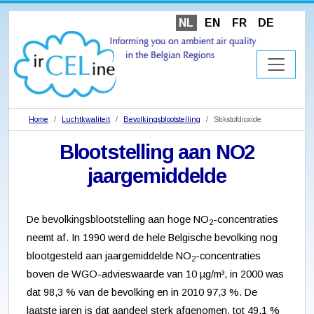
NL
EN
FR
DE
Home
Luchtkwaliteit
Bevolkingsblootstelling
Stikstofdioxide
Blootstelling aan NO2
jaargemiddelde
De bevolkingsblootstelling aan hoge NO
-concentraties
2
neemt af. In 1990 werd de hele Belgische bevolking nog
blootgesteld aan jaargemiddelde NO
-concentraties
2
boven de WGO-advieswaarde van 10 µg/m³, in 2000 was
dat 98,3 % van de bevolking en in 2010 97,3 %. De
laatste jaren is dat aandeel sterk afgenomen, tot 49,1 %