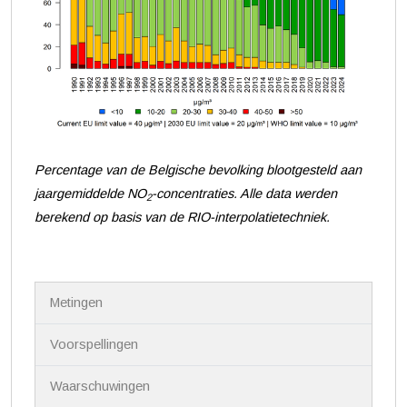
Percentage van de Belgische bevolking blootgesteld aan
jaargemiddelde NO
-concentraties. Alle data werden
2
berekend op basis van de RIO-interpolatietechniek.
N
Metingen
a
v
i
Voorspellingen
g
a
Waarschuwingen
t