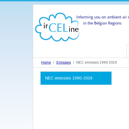
Home
Emissies
NEC emissies 1990-2019
N
NEC emissies 1990-2019
a
v
i
g
a
t
i
e