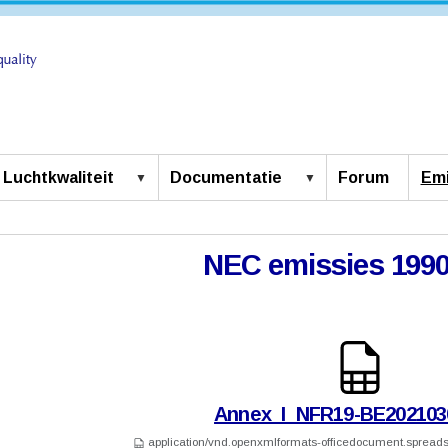
Luchtkwaliteit
Documentatie
Forum
Emi
NEC emissies 1990
Annex_I_NFR19-BE2021030
application/vnd.openxmlformats-officedocument.spread