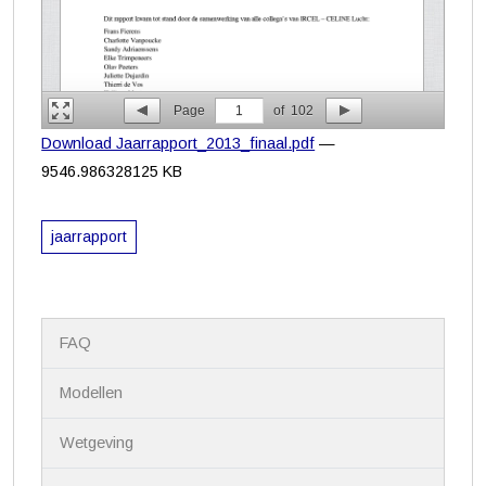
Page
1
of
102
Download Jaarrapport_2013_finaal.pdf
—
9546.986328125 KB
jaarrapport
N
FAQ
a
v
i
Modellen
g
a
Wetgeving
t
i