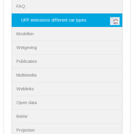
N
FAQ
a
v
i
UFP emissions different car types
g
a
Modellen
t
i
Wetgeving
e
Publicaties
Multimedia
Weblinks
Open data
BelAir
Projecten