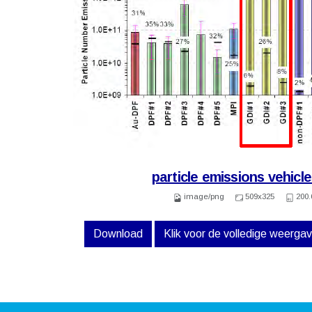
particle emissions vehicl
image/png
509x325
200.
Download
Klik voor de volledige weerga