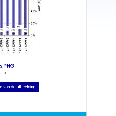
es.PNG
6 KB
ve van de afbeelding