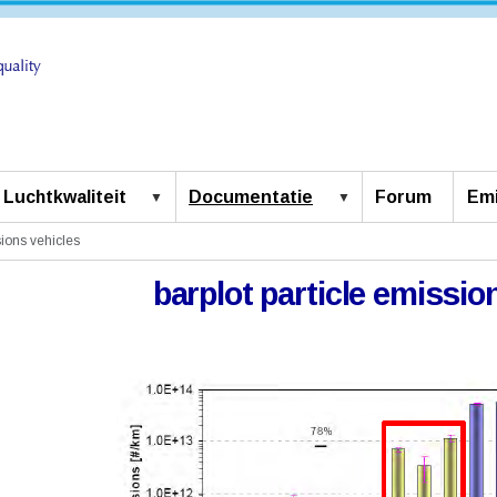
Luchtkwaliteit
Documentatie
Forum
Emi
sions vehicles
barplot particle emissio