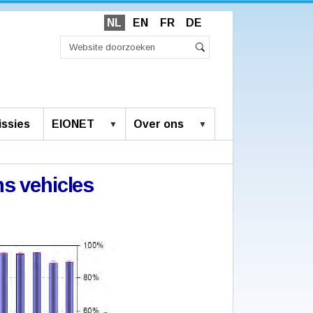
NL
EN
FR
DE
Zoek
Geavanceerd
Zoeken
zoeken...
ssies
EIONET
Over ons
ns vehicles