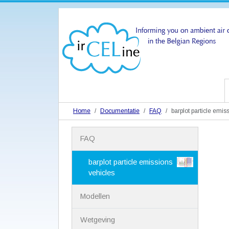
Home
Documentatie
FAQ
barplot particle emis
N
FAQ
a
v
i
barplot particle emissions
g
vehicles
a
t
Modellen
i
e
Wetgeving