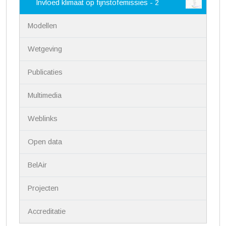
i
Invloed klimaat op fijnstofemissies - 2
g
a
Modellen
t
i
Wetgeving
e
Publicaties
Multimedia
Weblinks
Open data
BelAir
Projecten
Accreditatie