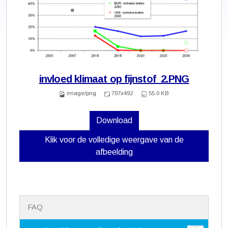
invloed klimaat op fijnstof_2.PNG
image/png
707x492
55.0 KB
Download
Klik voor de volledige weergave van de
afbeelding
N
FAQ
a
v