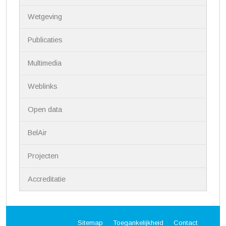
i
Wetgeving
e
Publicaties
Multimedia
Weblinks
Open data
BelAir
Projecten
Accreditatie
Sitemap
Toegankelijkheid
Contact