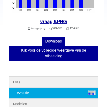
vraag 9.PNG
image/png
543x330
12.4 KB
Download
Klik voor de volledige weergave van de
afbeelding
N
FAQ
a
v
i
evolutie
g
a
Modellen
t