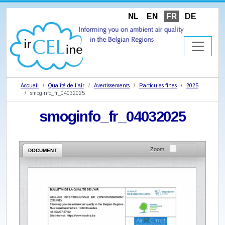
NL
EN
FR
DE
Accueil
Qualité de l'air
Avertissements
Particules fines
2025
smoginfo_fr_04032025
smoginfo_fr_04032025
Zoom
DOCUMENT