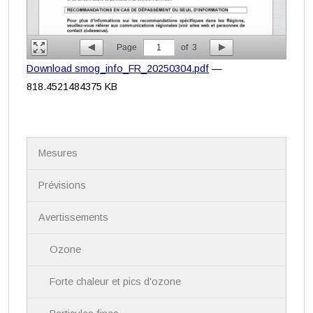
Page
1
of
3
Download smog_info_FR_20250304.pdf
—
818.4521484375 KB
N
Mesures
a
v
i
Prévisions
g
a
Avertissements
t
i
Ozone
o
n
Forte chaleur et pics d'ozone