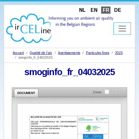
NL
EN
FR
DE
Accueil
Qualité de l'air
Avertissements
Particules fines
2025
smoginfo_fr_04032025
smoginfo_fr_04032025
Zoom
DOCUMENT