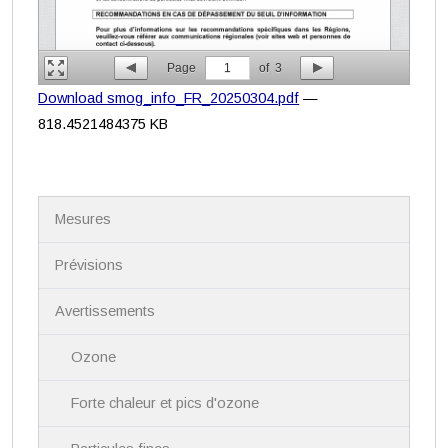
Page
1
of
3
Download smog_info_FR_20250304.pdf
—
818.4521484375 KB
N
Mesures
a
v
i
Prévisions
g
a
Avertissements
t
i
Ozone
o
n
Forte chaleur et pics d'ozone