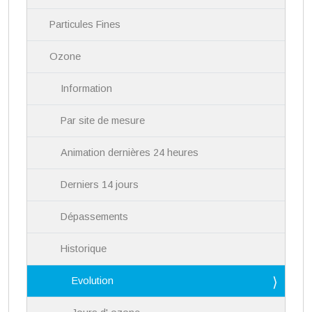
v
i
Particules Fines
g
a
Ozone
t
i
Information
o
n
Par site de mesure
Animation dernières 24 heures
Derniers 14 jours
Dépassements
Historique
Evolution